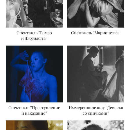
Спектакль ''Ромео
Спектакль ''Марионетка''
и Джульетта''
Спектакль ''Преступление
Иммерсивное шоу ''Девочка
и наказание''
со спичками''