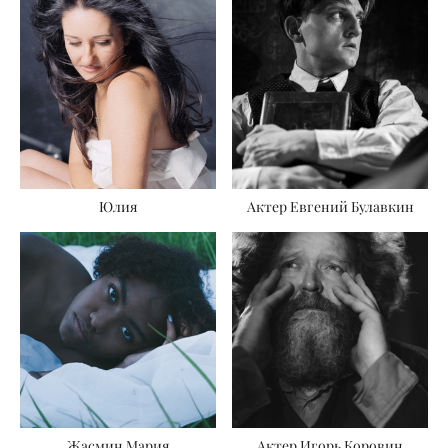
Юлия
Актер Евгений Булавкин
Жасмин Мария
Актер Игорь Коровин